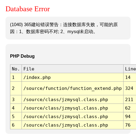
Database Error
(1040) 365建站错误警告：连接数据库失败，可能的原
因：1、数据库密码不对; 2、mysql未启动。
PHP Debug
No.
File
Line
1
/index.php
14
2
/source/function/function_extend.php
324
3
/source/class/jzmysql.class.php
211
4
/source/class/jzmysql.class.php
62
5
/source/class/jzmysql.class.php
94
6
/source/class/jzmysql.class.php
76