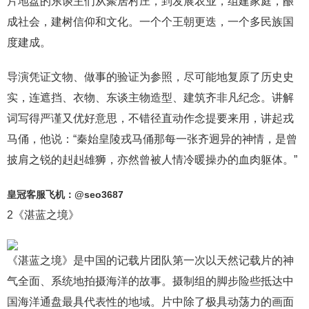
片地盘的东谈主们从聚居村庄，到发展农业，组建家庭，酿
成社会，建树信仰和文化。一个个王朝更迭，一个多民族国
度建成。
导演凭证文物、做事的验证为参照，尽可能地复原了历史史
实，连遮挡、衣物、东谈主物造型、建筑齐非凡纪念。讲解
词写得严谨又优好意思，不错径直动作念提要来用，讲起戎
马俑，他说：“秦始皇陵戎马俑那每一张齐迥异的神情，是曾
披肩之锐的赳赳雄狮，亦然曾被人情冷暖操办的血肉躯体。”
皇冠客服飞机：@seo3687
2《湛蓝之境》
《湛蓝之境》是中国的记载片团队第一次以天然记载片的神
气全面、系统地拍摄海洋的故事。摄制组的脚步险些抵达中
国海洋通盘最具代表性的地域。片中除了极具动荡力的画面