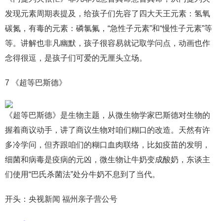
发现元素周期表提及，给孩子们先容了四大天王元素：氢氧
碳氮，有毒的元素：磷氯氟，“急性子元素”和“慢性子元素”等
等。讲解也非凡幽默，孩子很容易就记取学问点，动画也作
念得很逗，是孩子们可爱的无厘头立场。
7 《超等巴斯德》
《超等巴斯德》是生物主题，从微生物学家巴斯德对生物的
握着商议动手，讲了商议生物对咱们糊口的改造。天然有许
多冷学问，但齐跟咱们的糊口血肉联络，比如疫苗的发明，
细菌和病毒是疫病的元凶，微生物让牛奶变成酸奶，东谈主
们使用“巴氏杀菌法”处分牛奶不息到了当代。
开头：央视新闻 福州亲子营公号