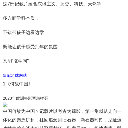
这7部记载片蕴含东谈主文、历史、科技、天然等
多方面学科本质，
不错带孩子边看边学
既能让孩子感受到年的氛围
又能“涨学问”。
皇冠足球网站
1《何故中国》
2020年欧洲杯彩票怎样买
中国何故为中国？记载片以考古为踪影，第一集就从走向一
体化的秦汉讲起，往回追念到旧石器、新石器时刻，见证这