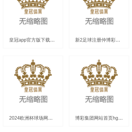
皇冠app官方版下载业余足球直播平台 | 法国企业家：“产能鼓胀”论内容是西方担忧“跑不外”中国
新2足球注册仲博彩票网站开几年了 | 化州市召开2024年创建程序化家长学校推行活动推行区责任现场会
2024欧洲杯球场网上立博博彩公司 | A股：偶而大涨，开释了什么信息？未来走势或稀奇外？
博彩集团网站首页hg博彩娱乐是什么_湖南首富，是他！