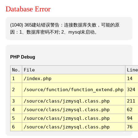
Database Error
(1040) 365建站错误警告：连接数据库失败，可能的原
因：1、数据库密码不对; 2、mysql未启动。
PHP Debug
No.
File
Line
1
/index.php
14
2
/source/function/function_extend.php
324
3
/source/class/jzmysql.class.php
211
4
/source/class/jzmysql.class.php
62
5
/source/class/jzmysql.class.php
94
6
/source/class/jzmysql.class.php
76