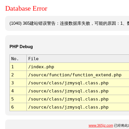
Database Error
(1040) 365建站错误警告：连接数据库失败，可能的原因：1、数
PHP Debug
No.
File
1
/index.php
2
/source/function/function_extend.php
3
/source/class/jzmysql.class.php
4
/source/class/jzmysql.class.php
5
/source/class/jzmysql.class.php
6
/source/class/jzmysql.class.php
www.365jz.com
已经将此