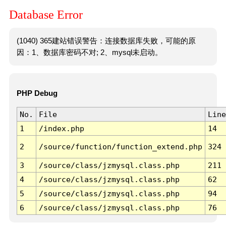
Database Error
(1040) 365建站错误警告：连接数据库失败，可能的原
因：1、数据库密码不对; 2、mysql未启动。
PHP Debug
No.
File
Line
1
/index.php
14
2
/source/function/function_extend.php
324
3
/source/class/jzmysql.class.php
211
4
/source/class/jzmysql.class.php
62
5
/source/class/jzmysql.class.php
94
6
/source/class/jzmysql.class.php
76