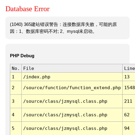
Database Error
(1040) 365建站错误警告：连接数据库失败，可能的原
因：1、数据库密码不对; 2、mysql未启动。
PHP Debug
No.
File
Line
1
/index.php
13
2
/source/function/function_extend.php
1548
3
/source/class/jzmysql.class.php
211
4
/source/class/jzmysql.class.php
62
5
/source/class/jzmysql.class.php
94