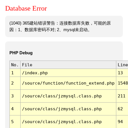
Database Error
(1040) 365建站错误警告：连接数据库失败，可能的原
因：1、数据库密码不对; 2、mysql未启动。
PHP Debug
No.
File
Line
1
/index.php
13
2
/source/function/function_extend.php
1548
3
/source/class/jzmysql.class.php
211
4
/source/class/jzmysql.class.php
62
5
/source/class/jzmysql.class.php
94