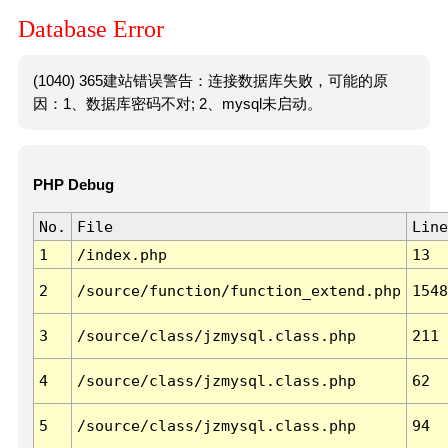
Database Error
(1040) 365建站错误警告：连接数据库失败，可能的原
因：1、数据库密码不对; 2、mysql未启动。
PHP Debug
No.
File
Line
1
/index.php
13
2
/source/function/function_extend.php
1548
3
/source/class/jzmysql.class.php
211
4
/source/class/jzmysql.class.php
62
5
/source/class/jzmysql.class.php
94