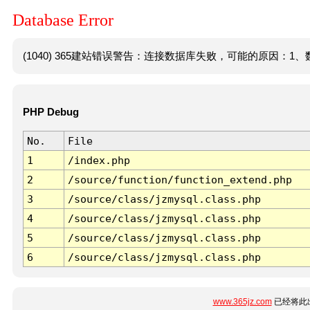
Database Error
(1040) 365建站错误警告：连接数据库失败，可能的原因：1、数
PHP Debug
No.
File
1
/index.php
2
/source/function/function_extend.php
3
/source/class/jzmysql.class.php
4
/source/class/jzmysql.class.php
5
/source/class/jzmysql.class.php
6
/source/class/jzmysql.class.php
www.365jz.com
已经将此