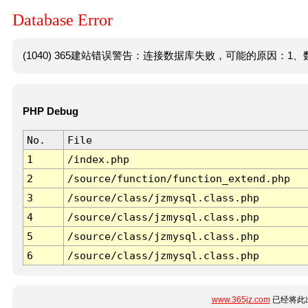
Database Error
(1040) 365建站错误警告：连接数据库失败，可能的原因：1、数
PHP Debug
No.
File
1
/index.php
2
/source/function/function_extend.php
3
/source/class/jzmysql.class.php
4
/source/class/jzmysql.class.php
5
/source/class/jzmysql.class.php
6
/source/class/jzmysql.class.php
www.365jz.com
已经将此