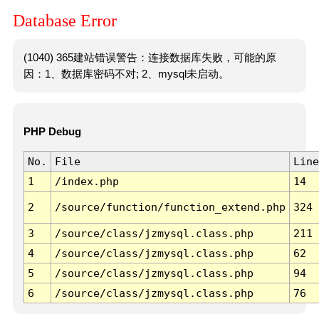
Database Error
(1040) 365建站错误警告：连接数据库失败，可能的原
因：1、数据库密码不对; 2、mysql未启动。
PHP Debug
No.
File
Line
1
/index.php
14
2
/source/function/function_extend.php
324
3
/source/class/jzmysql.class.php
211
4
/source/class/jzmysql.class.php
62
5
/source/class/jzmysql.class.php
94
6
/source/class/jzmysql.class.php
76