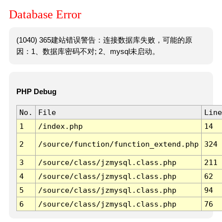
Database Error
(1040) 365建站错误警告：连接数据库失败，可能的原
因：1、数据库密码不对; 2、mysql未启动。
PHP Debug
No.
File
Line
1
/index.php
14
2
/source/function/function_extend.php
324
3
/source/class/jzmysql.class.php
211
4
/source/class/jzmysql.class.php
62
5
/source/class/jzmysql.class.php
94
6
/source/class/jzmysql.class.php
76