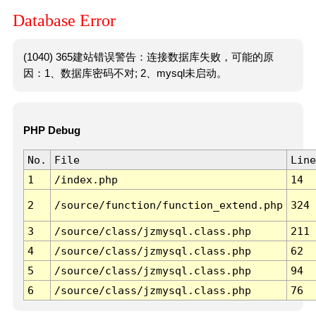
Database Error
(1040) 365建站错误警告：连接数据库失败，可能的原
因：1、数据库密码不对; 2、mysql未启动。
PHP Debug
No.
File
Line
1
/index.php
14
2
/source/function/function_extend.php
324
3
/source/class/jzmysql.class.php
211
4
/source/class/jzmysql.class.php
62
5
/source/class/jzmysql.class.php
94
6
/source/class/jzmysql.class.php
76