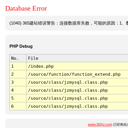
Database Error
(1040) 365建站错误警告：连接数据库失败，可能的原因：1、数
PHP Debug
No.
File
1
/index.php
2
/source/function/function_extend.php
3
/source/class/jzmysql.class.php
4
/source/class/jzmysql.class.php
5
/source/class/jzmysql.class.php
6
/source/class/jzmysql.class.php
www.365jz.com
已经将此