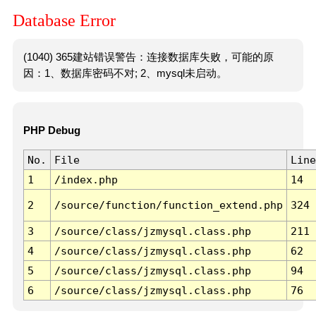
Database Error
(1040) 365建站错误警告：连接数据库失败，可能的原
因：1、数据库密码不对; 2、mysql未启动。
PHP Debug
No.
File
Line
1
/index.php
14
2
/source/function/function_extend.php
324
3
/source/class/jzmysql.class.php
211
4
/source/class/jzmysql.class.php
62
5
/source/class/jzmysql.class.php
94
6
/source/class/jzmysql.class.php
76