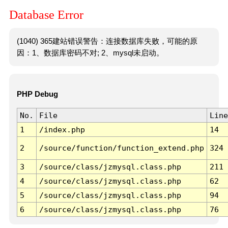
Database Error
(1040) 365建站错误警告：连接数据库失败，可能的原
因：1、数据库密码不对; 2、mysql未启动。
PHP Debug
No.
File
Line
1
/index.php
14
2
/source/function/function_extend.php
324
3
/source/class/jzmysql.class.php
211
4
/source/class/jzmysql.class.php
62
5
/source/class/jzmysql.class.php
94
6
/source/class/jzmysql.class.php
76