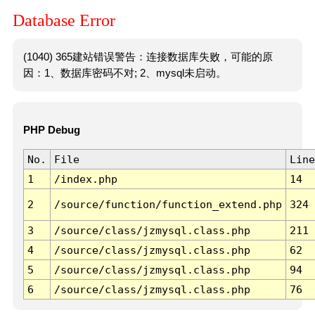
Database Error
(1040) 365建站错误警告：连接数据库失败，可能的原
因：1、数据库密码不对; 2、mysql未启动。
PHP Debug
No.
File
Line
1
/index.php
14
2
/source/function/function_extend.php
324
3
/source/class/jzmysql.class.php
211
4
/source/class/jzmysql.class.php
62
5
/source/class/jzmysql.class.php
94
6
/source/class/jzmysql.class.php
76