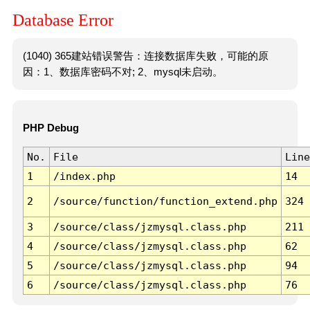
Database Error
(1040) 365建站错误警告：连接数据库失败，可能的原
因：1、数据库密码不对; 2、mysql未启动。
PHP Debug
No.
File
Line
1
/index.php
14
2
/source/function/function_extend.php
324
3
/source/class/jzmysql.class.php
211
4
/source/class/jzmysql.class.php
62
5
/source/class/jzmysql.class.php
94
6
/source/class/jzmysql.class.php
76