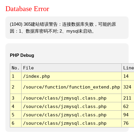
Database Error
(1040) 365建站错误警告：连接数据库失败，可能的原
因：1、数据库密码不对; 2、mysql未启动。
PHP Debug
No.
File
Line
1
/index.php
14
2
/source/function/function_extend.php
324
3
/source/class/jzmysql.class.php
211
4
/source/class/jzmysql.class.php
62
5
/source/class/jzmysql.class.php
94
6
/source/class/jzmysql.class.php
76