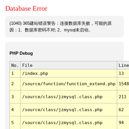
Database Error
(1040) 365建站错误警告：连接数据库失败，可能的原
因：1、数据库密码不对; 2、mysql未启动。
PHP Debug
No.
File
Line
1
/index.php
13
2
/source/function/function_extend.php
1548
3
/source/class/jzmysql.class.php
211
4
/source/class/jzmysql.class.php
62
5
/source/class/jzmysql.class.php
94