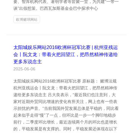
要、智库机构代表、著明学者等皆聚一堂，为共建“一带一
谈”出假想策。巴西瓦加斯基金会巴中探求中心
欧博赌球网站
太阳城娱乐网站2016欧洲杯冠军比赛 | 杭州亚残运
会丨阮文龙：带着火把回望江，把昂然精神传递给
更多东说念主
2025-06-06
太阳城娱乐网站2016欧洲杯冠军比赛 原标题： 赌博法规
杭州亚残运会丨阮文龙：带着火把回望江，把昂然精神传
递给更多东说念主 吕大良表示，“最近我们也注意到，大
家对近期外贸同比增速的变化有所关注，网上也有一些表
示担忧的声音。”当前我国外贸发展总体是平稳的，同比看
起来似乎走得“慢”了一点，但环比是一步一个脚印地稳步
前行，二季度环比增长，最近连续两个月的环比也是增长
的，平稳发展是有支撑的。同时，平稳发展还体现在以下