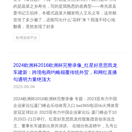
的是蔬菜之乡寿光，写的是我熟悉的老典型——寿光原县
委书记王伯祥、冬暖式蔬菜大棚发明人王乐义等，这些都
宣传了多少遍了，还能写出什么“花样”来？我漫不经心地
翻看，竟然发现了好多
欧博游戏平台
2024欧洲杯2016欧洲杯完整录像_红星好意思凯龙
车建新：跨境电商约略颠覆传统外贸，和网红直播
勾通明力量绝顶大
2025-06-06
2024欧洲杯2016欧洲杯完整录像 专题：2023亚布力中国
企业家论坛厦门峰会乐动体育入口 bet365电话hb火博体育
皇冠足球比分 2023亚布力中国企业家论坛·厦门峰会于10
月20日-21日举行。红星好意思凯龙控股集团首创东说念
主、董事长车建新出席并演讲。 在细分热卖榜中，九号公