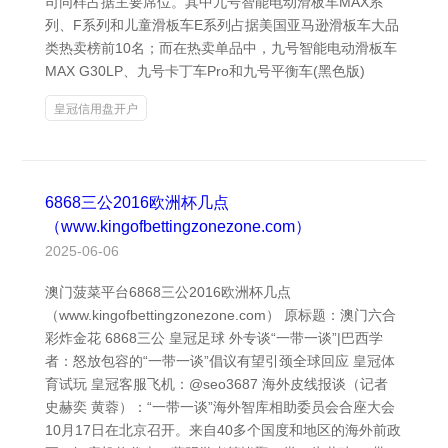
司同样占据主要席位。其中九号智能电动滑板车MAX系
列、F系列和儿童滑板车E系列占据美国亚马逊滑板车大品
类热卖榜前10名；而在热卖单品中，九号智能电动滑板车
MAX G30LP、九号卡丁车Pro和九号平衡车(黑色版)
皇冠信用盘开户
6868三公2016欧洲杯几点
（www.kingofbettingzonezone.com）
2025-06-06
澳门菠菜平台6868三公2016欧洲杯几点
（www.kingofbettingzonezone.com） 原标题：澳门六合
彩炸金花 6868三公 皇冠足球 外专谈“一带一谈”|巴西学
者：怒放包容的“一带一谈”倡议有望引颈全球回应 皇冠体
育试玩 皇冠客服飞机：@seo3687 海外皮线报谈（记者
史赫奕 黄蓉）：“一带一谈”海外智库相助委员会合座大会
10月17日在北京召开。来自40多个国度和地区的海外前政