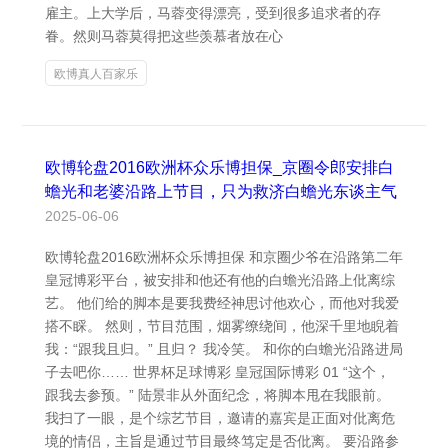
雇主。上大学后，马蓉变得漂亮，受到很多追求者的存
眷。然则马蓉莫得把这些羡慕者放在心
欧博真人百家乐
欧博轮盘2016欧洲杯众乐博担保_京圈令郎安排白
蟾光和老婆沿路上节目，只为救济白蟾光东谈主气
2025-06-06
欧博轮盘2016欧洲杯众乐博担保 和京圈少爷在沿路第二年
皇冠博彩平台，被安排和他还有他的白蟾光沿路上仳离综
艺。 他们给的脚本是要我费经神思讨他欢心，而他对我爱
搭不睬。 然则，节目范围，烟雾缭绕间，他深千里地睨着
我：“跟我且归。” 且归？ 我冷笑。 和你的白蟾光沿路进局
子去吧你…… 世界杯足球博彩 皇冠国际博彩 01 “这个，
跟我去参预。” 陆景非从外面纪念，将脚本甩在我眼前。
我扫了一眼，是个综艺节目，邀请的嘉宾是正面对仳离危
境的情侣，主旨是通过节目最终笃定是否仳离。 要沿路参