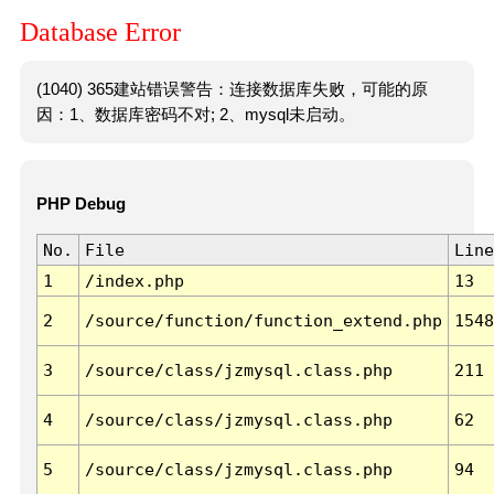
Database Error
(1040) 365建站错误警告：连接数据库失败，可能的原
因：1、数据库密码不对; 2、mysql未启动。
PHP Debug
No.
File
Line
1
/index.php
13
2
/source/function/function_extend.php
1548
3
/source/class/jzmysql.class.php
211
4
/source/class/jzmysql.class.php
62
5
/source/class/jzmysql.class.php
94