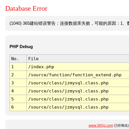
Database Error
(1040) 365建站错误警告：连接数据库失败，可能的原因：1、数
PHP Debug
No.
File
1
/index.php
2
/source/function/function_extend.php
3
/source/class/jzmysql.class.php
4
/source/class/jzmysql.class.php
5
/source/class/jzmysql.class.php
6
/source/class/jzmysql.class.php
www.365jz.com
已经将此