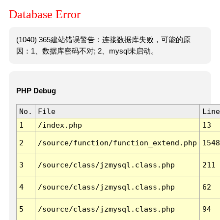
Database Error
(1040) 365建站错误警告：连接数据库失败，可能的原
因：1、数据库密码不对; 2、mysql未启动。
PHP Debug
No.
File
Line
1
/index.php
13
2
/source/function/function_extend.php
1548
3
/source/class/jzmysql.class.php
211
4
/source/class/jzmysql.class.php
62
5
/source/class/jzmysql.class.php
94