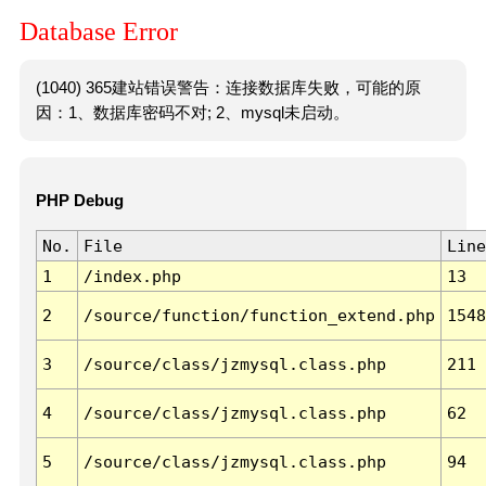
Database Error
(1040) 365建站错误警告：连接数据库失败，可能的原
因：1、数据库密码不对; 2、mysql未启动。
PHP Debug
No.
File
Line
1
/index.php
13
2
/source/function/function_extend.php
1548
3
/source/class/jzmysql.class.php
211
4
/source/class/jzmysql.class.php
62
5
/source/class/jzmysql.class.php
94