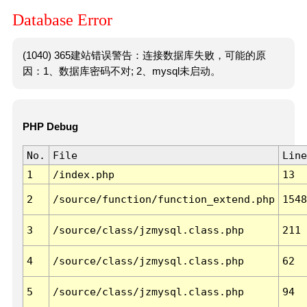
Database Error
(1040) 365建站错误警告：连接数据库失败，可能的原
因：1、数据库密码不对; 2、mysql未启动。
PHP Debug
No.
File
Line
1
/index.php
13
2
/source/function/function_extend.php
1548
3
/source/class/jzmysql.class.php
211
4
/source/class/jzmysql.class.php
62
5
/source/class/jzmysql.class.php
94