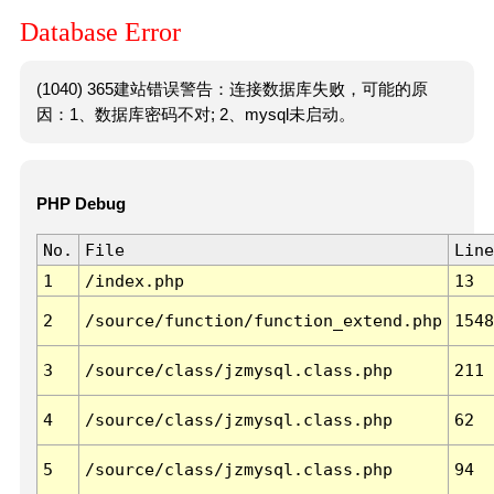
Database Error
(1040) 365建站错误警告：连接数据库失败，可能的原
因：1、数据库密码不对; 2、mysql未启动。
PHP Debug
No.
File
Line
1
/index.php
13
2
/source/function/function_extend.php
1548
3
/source/class/jzmysql.class.php
211
4
/source/class/jzmysql.class.php
62
5
/source/class/jzmysql.class.php
94