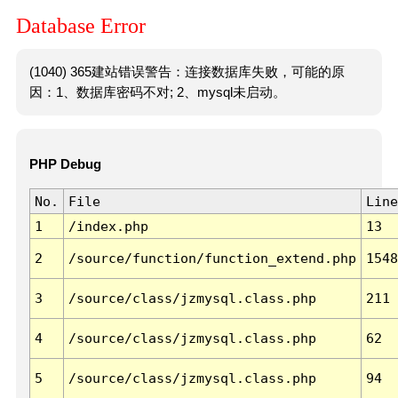
Database Error
(1040) 365建站错误警告：连接数据库失败，可能的原
因：1、数据库密码不对; 2、mysql未启动。
PHP Debug
No.
File
Line
1
/index.php
13
2
/source/function/function_extend.php
1548
3
/source/class/jzmysql.class.php
211
4
/source/class/jzmysql.class.php
62
5
/source/class/jzmysql.class.php
94