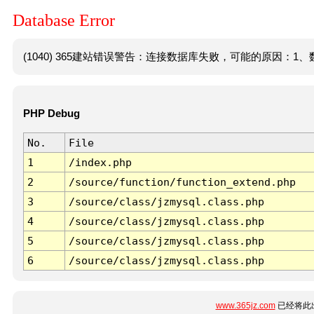
Database Error
(1040) 365建站错误警告：连接数据库失败，可能的原因：1、数
PHP Debug
No.
File
1
/index.php
2
/source/function/function_extend.php
3
/source/class/jzmysql.class.php
4
/source/class/jzmysql.class.php
5
/source/class/jzmysql.class.php
6
/source/class/jzmysql.class.php
www.365jz.com
已经将此