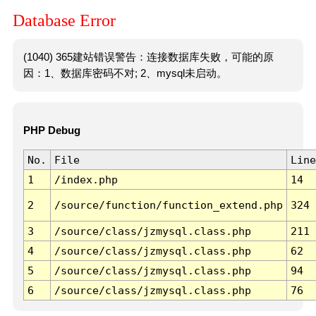
Database Error
(1040) 365建站错误警告：连接数据库失败，可能的原
因：1、数据库密码不对; 2、mysql未启动。
PHP Debug
No.
File
Line
1
/index.php
14
2
/source/function/function_extend.php
324
3
/source/class/jzmysql.class.php
211
4
/source/class/jzmysql.class.php
62
5
/source/class/jzmysql.class.php
94
6
/source/class/jzmysql.class.php
76