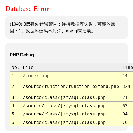
Database Error
(1040) 365建站错误警告：连接数据库失败，可能的原
因：1、数据库密码不对; 2、mysql未启动。
PHP Debug
No.
File
Line
1
/index.php
14
2
/source/function/function_extend.php
324
3
/source/class/jzmysql.class.php
211
4
/source/class/jzmysql.class.php
62
5
/source/class/jzmysql.class.php
94
6
/source/class/jzmysql.class.php
76