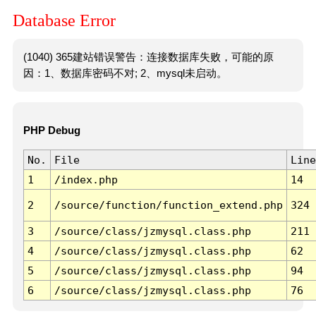
Database Error
(1040) 365建站错误警告：连接数据库失败，可能的原
因：1、数据库密码不对; 2、mysql未启动。
PHP Debug
No.
File
Line
1
/index.php
14
2
/source/function/function_extend.php
324
3
/source/class/jzmysql.class.php
211
4
/source/class/jzmysql.class.php
62
5
/source/class/jzmysql.class.php
94
6
/source/class/jzmysql.class.php
76